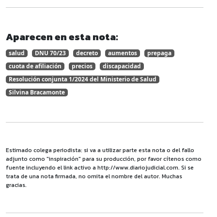
Aparecen en esta nota:
salud
DNU 70/23
decreto
aumentos
prepaga
cuota de afiliación
precios
discapacidad
Resolución conjunta 1/2024 del Ministerio de Salud
Silvina Bracamonte
Estimado colega periodista: si va a utilizar parte esta nota o del fallo
adjunto como "inspiración" para su producción, por favor cítenos como
fuente incluyendo el link activo a http://www.diariojudicial.com. Si se
trata de una nota firmada, no omita el nombre del autor. Muchas
gracias.