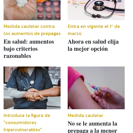
Medida cautelar contra
Entra en vigente el 1º de
los aumentos de prepagas
marzo
En salud: aumentos
Ahora en salud elija
bajo criterios
la mejor opción
razonables
Introduce la figura de
Medida cautelar
"consumidores
No se le aumenta la
hipervulnerables"
prepaga a la menor