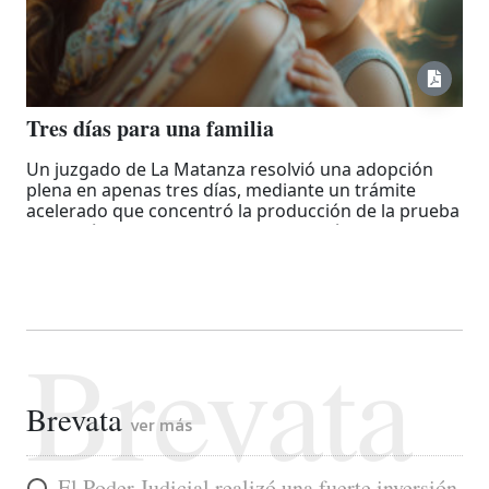
Tres días para una familia
Un juzgado de La Matanza resolvió una adopción
plena en apenas tres días, mediante un trámite
acelerado que concentró la producción de la prueba
en una única audiencia oral y permitió dictar
sentencia ese mismo día. La jueza Maite Herrán
puso el foco en el tiempo de las infancias y sostuvo
que las formas procesales deben adaptarse para
garantizar una tutela judicial efectiva.
Brevata
Brevata
ver más
El Poder Judicial realizó una fuerte inversión