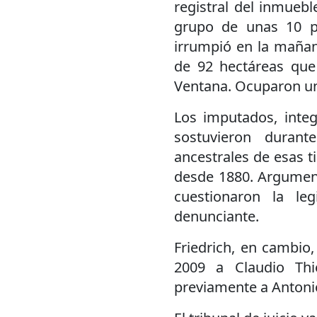
registral del inmuebl
grupo de unas 10 pe
irrumpió en la mañan
de 92 hectáreas que i
Ventana. Ocuparon una
Los imputados, inte
sostuvieron duran
ancestrales de esas t
desde 1880. Argument
cuestionaron la le
denunciante.
Friedrich, en cambio,
2009 a Claudio Th
previamente a Anton