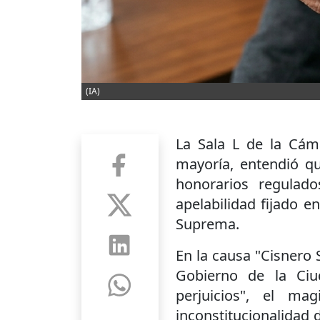
(IA)
La Sala L de la Cáma
mayoría, entendió 
honorarios regula
apelabilidad fijado e
Suprema.
En la causa "Cisnero S
Gobierno de la Ci
perjuicios", el m
inconstitucionalidad d