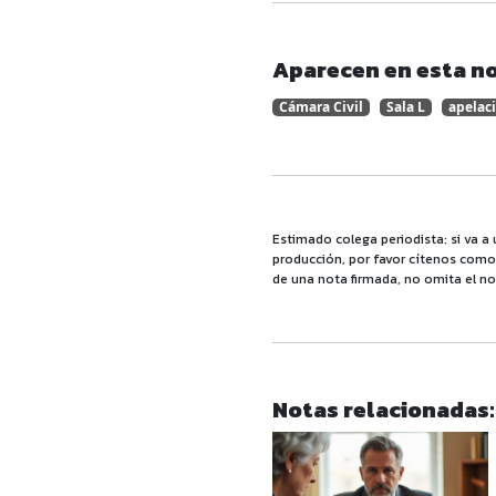
Aparecen en esta no
Cámara Civil
Sala L
apelac
Estimado colega periodista: si va a 
producción, por favor cítenos como f
de una nota firmada, no omita el no
Notas relacionadas: