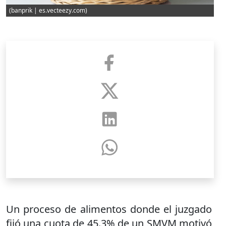
(banprik | es.vecteezy.com)
Un proceso de alimentos donde el juzgado
fijó una cuota de 45.3% de un SMVM motivó