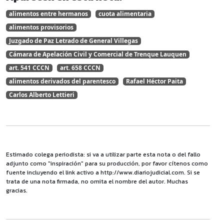
alimentos entre hermanos
cuota alimentaria
alimentos provisorios
Juzgado de Paz Letrado de General Villegas
Cámara de Apelación Civil y Comercial de Trenque Lauquen
art. 541 CCCN
art. 658 CCCN
alimentos derivados del parentesco
Rafael Héctor Paita
Carlos Alberto Lettieri
Estimado colega periodista: si va a utilizar parte esta nota o del fallo
adjunto como "inspiración" para su producción, por favor cítenos como
fuente incluyendo el link activo a http://www.diariojudicial.com. Si se
trata de una nota firmada, no omita el nombre del autor. Muchas
gracias.