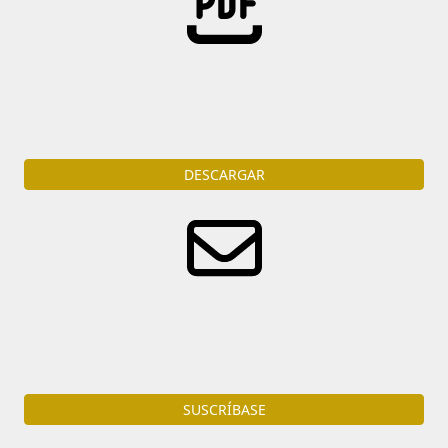
Descarga
la portada del diario en formato PDF
DESCARGAR
Reciba diariamente por e-mail todas las noticias del
ámbito judicial.
SUSCRÍBASE