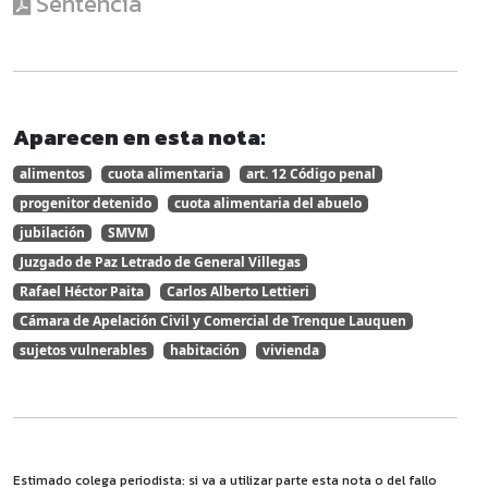
Sentencia
Aparecen en esta nota:
alimentos
cuota alimentaria
art. 12 Código penal
progenitor detenido
cuota alimentaria del abuelo
jubilación
SMVM
Juzgado de Paz Letrado de General Villegas
Rafael Héctor Paita
Carlos Alberto Lettieri
Cámara de Apelación Civil y Comercial de Trenque Lauquen
sujetos vulnerables
habitación
vivienda
Estimado colega periodista: si va a utilizar parte esta nota o del fallo