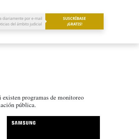
a diariamente por e-mail
SUSCRÍBASE
oticias del ámbito judicial
¡GRATIS!
i existen programas de monitoreo
ación pública.