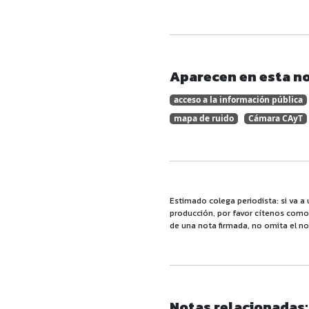
Aparecen en esta no
acceso a la información pública
mapa de ruido
Cámara CAyT
Estimado colega periodista: si va a 
producción, por favor cítenos como f
de una nota firmada, no omita el no
Notas relacionadas: