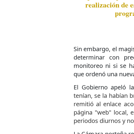
realización de e
progr
Sin embargo, el magi
determinar con pre
monitoreo ni si se h
que ordenó una nueva
El Gobierno apeló la
tenían, se la habían b
remitió al enlace a
página "web" local, e
periodos diurnos y no
La Cámara porteña rec