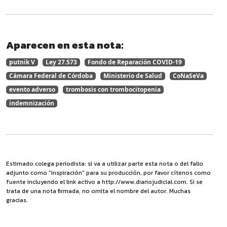
Aparecen en esta nota:
putnik V
Ley 27.573
Fondo de Reparación COVID-19
Cámara Federal de Córdoba
Ministerio de Salud
CoNaSeVa
evento adverso
trombosis con trombocitopenia
indemnización
Estimado colega periodista: si va a utilizar parte esta nota o del fallo
adjunto como "inspiración" para su producción, por favor cítenos como
fuente incluyendo el link activo a http://www.diariojudicial.com. Si se
trata de una nota firmada, no omita el nombre del autor. Muchas
gracias.