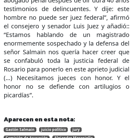
abogado penal después de oír dura 40 años
testimonios de delincuentes. Y dije: este
hombre no puede ser juez federal”, afirmó
el consejero y senador Luis Juez y añadió::
“Estamos hablando de un magistrado
enormemente sospechado y la defensa del
señor Salmain nos quería hacer creer que
se confabuló toda la justicia federal de
Rosario para ponerlo en este aprieto judicial
(…) Necesitamos jueces con honor. Y el
honor no se defiende con artilugios o
picardías”.
Aparecen en esta nota:
Gastón Salmain
juicio político
jury
Comisión de Acusación
Alejandro Maraniello