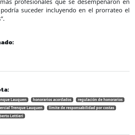
emás profesionales que se desempeñaron en
 podría suceder incluyendo en el prorrateo el
”.
nado:
ta:
enque Lauquen
honorarios acordados
regulación de honorarios
mercial Trenque Lauquen
límite de responsabilidad por costas
berto Lettieri