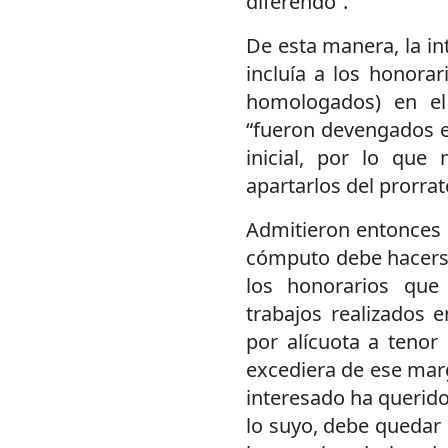
diferendo”.
De esta manera, la in
incluía a los honora
homologados) en e
“fueron devengados en
inicial, por lo que
apartarlos del prorrat
Admitieron entonces l
cómputo debe hacerse,
los honorarios que 
trabajos realizados e
por alícuota a tenor
excediera de ese marge
interesado ha querido
lo suyo, debe quedar 