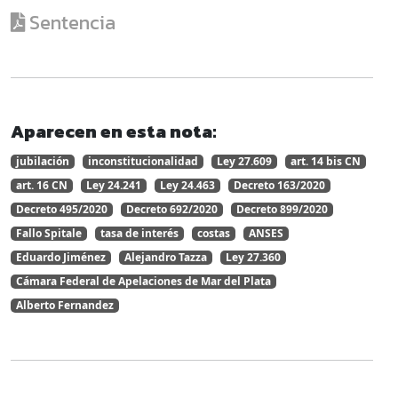
Sentencia
Aparecen en esta nota:
jubilación
inconstitucionalidad
Ley 27.609
art. 14 bis CN
art. 16 CN
Ley 24.241
Ley 24.463
Decreto 163/2020
Decreto 495/2020
Decreto 692/2020
Decreto 899/2020
Fallo Spitale
tasa de interés
costas
ANSES
Eduardo Jiménez
Alejandro Tazza
Ley 27.360
Cámara Federal de Apelaciones de Mar del Plata
Alberto Fernandez