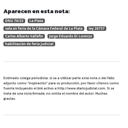
Aparecen en esta nota:
DNU 70/23
La Plata
sala en feria de la Cámara Federal de La Plata
ley 26737
Carlos Alberto Vallefin
Jorge Eduardo Di Lorenzo
habilitación de feria judicial
Estimado colega periodista: si va a utilizar parte esta nota o del fallo
adjunto como "inspiración" para su producción, por favor cítenos como
fuente incluyendo el link activo a http://www.diariojudicial.com. Si se
trata de una nota firmada, no omita el nombre del autor. Muchas
gracias.