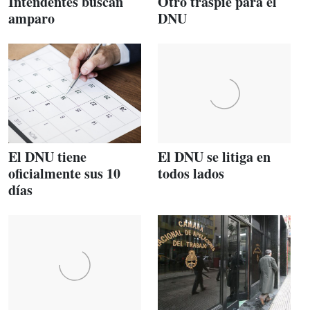
Intendentes buscan
Otro traspié para el
amparo
DNU
El DNU tiene
El DNU se litiga en
oficialmente sus 10
todos lados
días