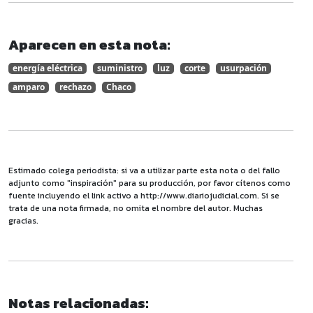
Aparecen en esta nota:
energía eléctrica
suministro
luz
corte
usurpación
amparo
rechazo
Chaco
Estimado colega periodista: si va a utilizar parte esta nota o del fallo
adjunto como "inspiración" para su producción, por favor cítenos como
fuente incluyendo el link activo a http://www.diariojudicial.com. Si se
trata de una nota firmada, no omita el nombre del autor. Muchas
gracias.
Notas relacionadas: