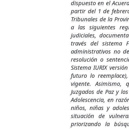
dispuesto en el Acuer
partir del 1 de febre
Tribunales de la Provi
a las siguientes reg
judiciales, document
través del sistema 
administrativos no d
resolución o sentenc
Sistema IURIX versión
futuro lo reemplace)
vigente. Asimismo, 
Juzgados de Paz y los
Adolescencia, en razó
niños, niñas y adole
situación de vulner
priorizando la búsq