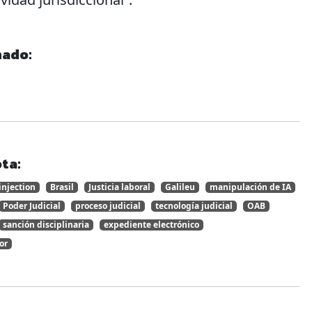
nado:
ta:
injection
Brasil
Justicia laboral
Galileu
manipulación de IA
Poder Judicial
proceso judicial
tecnología judicial
OAB
sanción disciplinaria
expediente electrónico
or