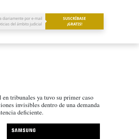
a diariamente por e-mail
SUSCRÍBASE
oticias del ámbito judicial
¡GRATIS!
al en tribunales ya tuvo su primer caso
cciones invisibles dentro de una demanda
tencia deficiente.