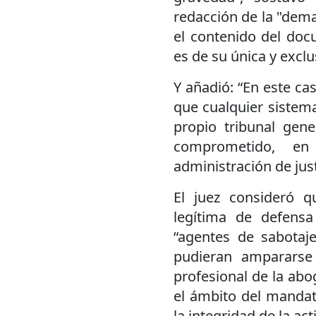
redacción de la "dema
el contenido del doc
es de su única y exclu
Y añadió: “En este cas
que cualquier sistema 
propio tribunal gene
comprometido, e
administración de just
El juez consideró q
legítima de defens
“agentes de sabotaje
pudieran ampararse 
profesional de la abo
el ámbito del mandat
la integridad de la act