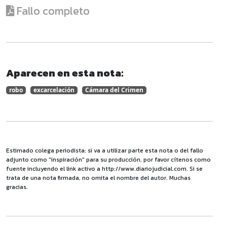
Fallo completo
Aparecen en esta nota:
robo
excarcelación
Cámara del Crimen
Estimado colega periodista: si va a utilizar parte esta nota o del fallo
adjunto como "inspiración" para su producción, por favor cítenos como
fuente incluyendo el link activo a http://www.diariojudicial.com. Si se
trata de una nota firmada, no omita el nombre del autor. Muchas
gracias.