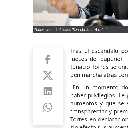
Gobernador de Chubut (Senado de la Nación )
Tras el escándalo p
jueces del Superior 
Ignacio Torres se uni
den marcha atrás con
"En un momento do
haber privilegios. L
aumentos y que se 
transparentar y premi
Torres en declaracio
sin efecto sus aument