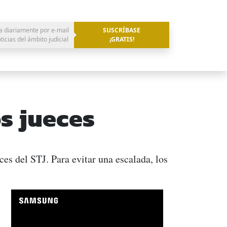
a diariamente por e-mail
SUSCRÍBASE
oticias del ámbito judicial
¡GRATIS!
s jueces
es del STJ. Para evitar una escalada, los