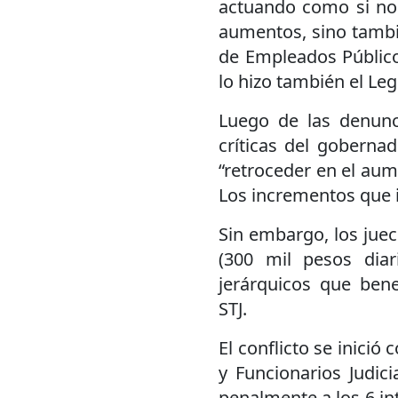
actuando como si no 
aumentos, sino tambié
de Empleados Público
lo hizo también el Legi
Luego de las denunc
críticas del goberna
“retroceder en el aum
Los incrementos que i
Sin embargo, los juec
(300 mil pesos dia
jerárquicos que ben
STJ.
El conflicto se inició
y Funcionarios Judic
penalmente a los 6 int