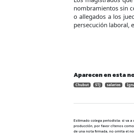
nombramientos sin con
o allegados a los ju
persecución laboral, 
Aparecen en esta no
Chubut
STJ
salarios
Igna
Estimado colega periodista: si va a 
producción, por favor cítenos como f
de una nota firmada, no omita el no