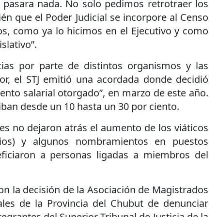
pasara nada. No solo pedimos retrotraer los
n que el Poder Judicial se incorpore al Censo
s, como ya lo hicimos en el Ejecutivo y como
slativo”.
ias por parte de distintos organismos y las
dor, el STJ emitió una acordada donde decidió
ento salarial otorgado”, en marzo de este año.
ban desde un 10 hasta un 30 por ciento.
es no dejaron atrás el aumento de los viáticos
rios) y algunos nombramientos en puestos
eficiaron a personas ligadas a miembros del
 con la decisión de la Asociación de Magistrados
iales de la Provincia del Chubut de denunciar
egrantes del Superior Tribunal de Justicia de la