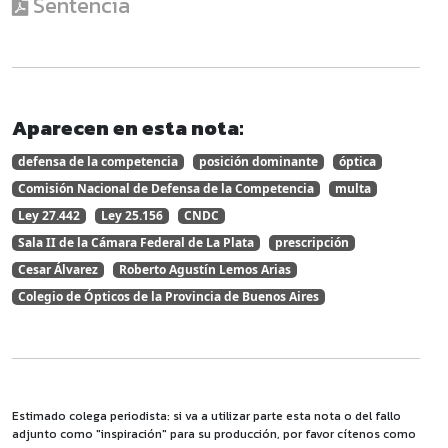
Sentencia
Aparecen en esta nota:
defensa de la competencia
posición dominante
óptica
Comisión Nacional de Defensa de la Competencia
multa
Ley 27.442
Ley 25.156
CNDC
Sala II de la Cámara Federal de La Plata
prescripción
Cesar Álvarez
Roberto Agustín Lemos Arias
Colegio de Ópticos de la Provincia de Buenos Aires
Estimado colega periodista: si va a utilizar parte esta nota o del fallo
adjunto como "inspiración" para su producción, por favor cítenos como