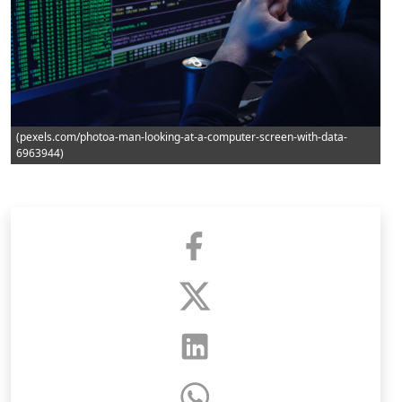
(pexels.com/photoa-man-looking-at-a-computer-screen-with-data-
6963944)