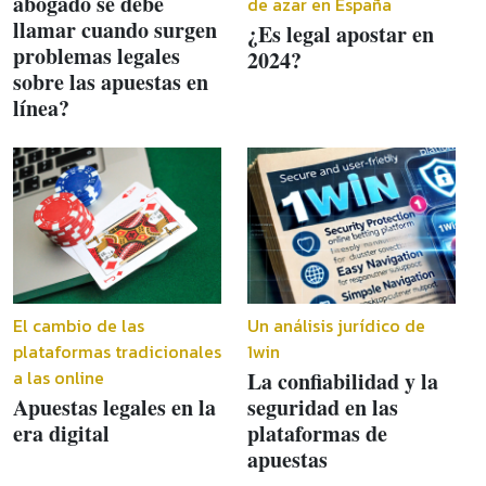
abogado se debe
de azar en España
llamar cuando surgen
¿Es legal apostar en
problemas legales
2024?
sobre las apuestas en
línea?
El cambio de las
Un análisis jurídico de
plataformas tradicionales
1win
a las online
La confiabilidad y la
Apuestas legales en la
seguridad en las
era digital
plataformas de
apuestas