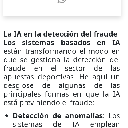
La IA en la detección del fraude
Los sistemas basados en IA
están transformando el modo en
que se gestiona la detección del
fraude en el sector de las
apuestas deportivas. He aquí un
desglose de algunas de las
principales formas en que la IA
está previniendo el fraude:
Detección de anomalías
: Los
sistemas de IA emplean