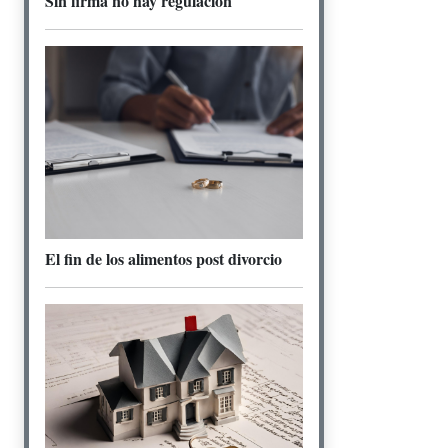
Sin firma no hay regulación
El fin de los alimentos post divorcio