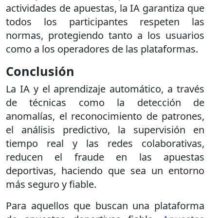
actividades de apuestas, la IA garantiza que
todos los participantes respeten las
normas, protegiendo tanto a los usuarios
como a los operadores de las plataformas.
Conclusión
La IA y el aprendizaje automático, a través
de técnicas como la detección de
anomalías, el reconocimiento de patrones,
el análisis predictivo, la supervisión en
tiempo real y las redes colaborativas,
reducen el fraude en las apuestas
deportivas, haciendo que sea un entorno
más seguro y fiable.
Para aquellos que buscan una plataforma