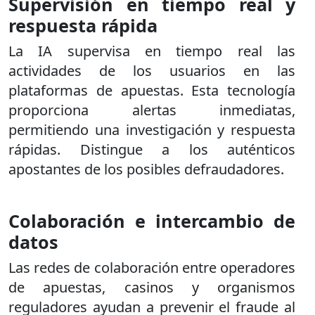
Supervisión en tiempo real y
respuesta rápida
La IA supervisa en tiempo real las
actividades de los usuarios en las
plataformas de apuestas. Esta tecnología
proporciona alertas inmediatas,
permitiendo una investigación y respuesta
rápidas. Distingue a los auténticos
apostantes de los posibles defraudadores.
Colaboración e intercambio de
datos
Las redes de colaboración entre operadores
de apuestas, casinos y organismos
reguladores ayudan a prevenir el fraude al