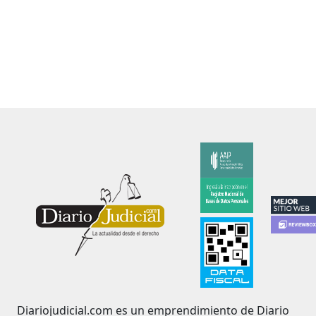
Diariojudicial.com es un emprendimiento de Diario