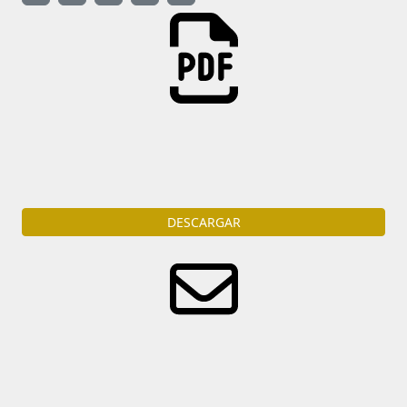
Descarga
la portada del diario en formato PDF
DESCARGAR
Reciba diariamente por e-mail todas las noticias del
ámbito judicial.