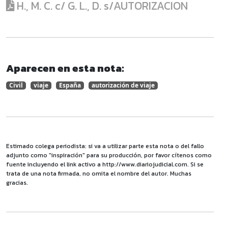
H., M. C. c/ G. L., D. s/AUTORIZACION
Aparecen en esta nota:
Civil
viaje
España
autorización de viaje
Estimado colega periodista: si va a utilizar parte esta nota o del fallo
adjunto como "inspiración" para su producción, por favor cítenos como
fuente incluyendo el link activo a http://www.diariojudicial.com. Si se
trata de una nota firmada, no omita el nombre del autor. Muchas
gracias.