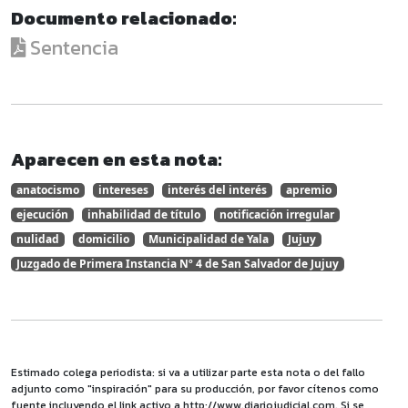
Documento relacionado:
Sentencia
Aparecen en esta nota:
anatocismo
intereses
interés del interés
apremio
ejecución
inhabilidad de título
notificación irregular
nulidad
domicilio
Municipalidad de Yala
Jujuy
Juzgado de Primera Instancia Nº 4 de San Salvador de Jujuy
Estimado colega periodista: si va a utilizar parte esta nota o del fallo
adjunto como "inspiración" para su producción, por favor cítenos como
fuente incluyendo el link activo a http://www.diariojudicial.com. Si se