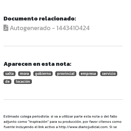
Documento relacionado:
Autogenerado - 1443410424
Aparecen en esta nota:
salta
mora
gobierno
provincial
empresa
servicio
de
locación
Estimado colega periodista: si va a utilizar parte esta nota o del fallo
adjunto como "inspiración" para su producción, por favor cítenos como
fuente incluyendo el link activo a http://www.diariojudicial.com. Si se