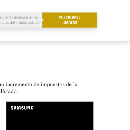
a diariamente por e-mail
SUSCRÍBASE
oticias del ámbito judicial
¡GRATIS!
 un incremento de impuestos de la
 Estado.