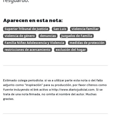
resguardo.
Aparecen en esta nota:
Superior Tribunal de Justicia
San Luis
violencia familiar
violencia de género
denuncias
Juzgados de Familia
Familia Niñez Adolescencia y Violencia
medidas de protección
restricciones de acercamiento
exclusión del hogar
Estimado colega periodista: si va a utilizar parte esta nota o del fallo
adjunto como "inspiración" para su producción, por favor cítenos como
fuente incluyendo el link activo a http://www.diariojudicial.com. Si se
trata de una nota firmada, no omita el nombre del autor. Muchas
gracias.