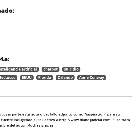
nado:
ta:
inteligencia artificial
chatbot
suicidio
fectuoso
EEUU
Florida
Orlando
Anne Conway
utilizar parte esta nota o del fallo adjunto como "inspiración" para su
uente incluyendo el link activo a http://www.diariojudicial.com. Si se trata
mbre del autor. Muchas gracias.