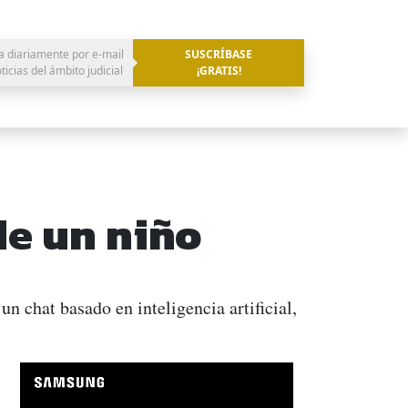
a diariamente por e-mail
SUSCRÍBASE
oticias del ámbito judicial
¡GRATIS!
de un niño
n chat basado en inteligencia artificial,