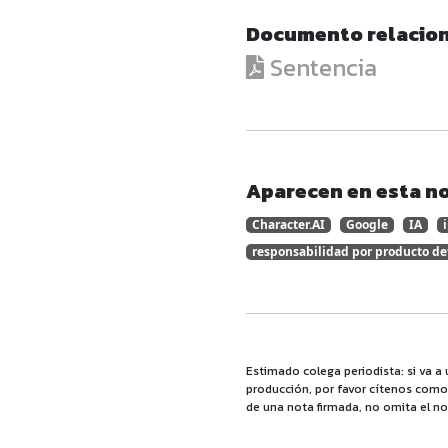
Documento relacio
Sentencia
Aparecen en esta no
Character.AI
Google
IA
responsabilidad por producto de
Estimado colega periodista: si va a 
producción, por favor cítenos como f
de una nota firmada, no omita el no