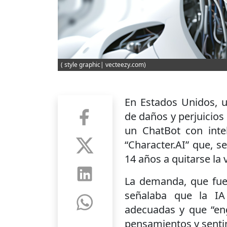
( style graphic| vecteezy.com)
En Estados Unidos, 
de daños y perjuicios
un ChatBot con intel
“Character.AI” que, s
14 años a quitarse la 
La demanda, que fu
señalaba que la IA 
adecuadas y que “en
pensamientos y senti