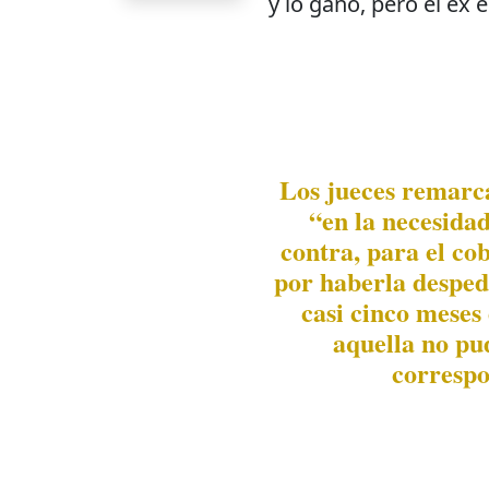
y lo ganó, pero el ex 
Los jueces remarc
“en la necesida
contra, para el co
por haberla desped
casi cinco meses 
aquella no pu
correspo