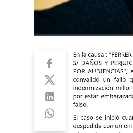
En la causa : "FER
S/ DAÑOS Y PERJUI
POR AUDIENCIAS", el 
convalidó un fallo
indemnización millon
por estar embarazada
falso.
El caso se inició cu
despedida con un emba