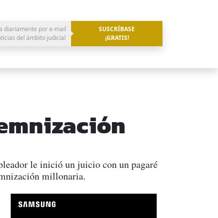
a diariamente por e-mail
SUSCRÍBASE
oticias del ámbito judicial
¡GRATIS!
demnización
eador le inició un juicio con un pagaré
emnización millonaria.