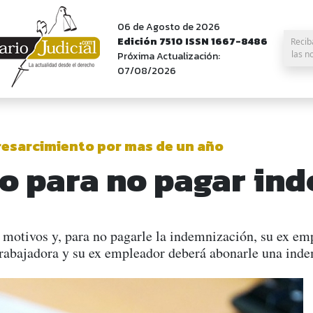
06 de Agosto de 2026
Edición 7510 ISSN 1667-8486
Recib
las n
Próxima Actualización:
07/08/2026
resarcimiento por mas de un año
vo para no pagar in
otivos y, para no pagarle la indemnización, su ex empl
a trabajadora y su ex empleador deberá abonarle una ind