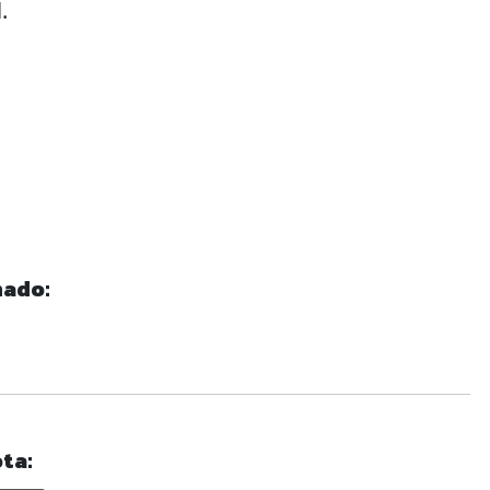
.
nado:
ta: