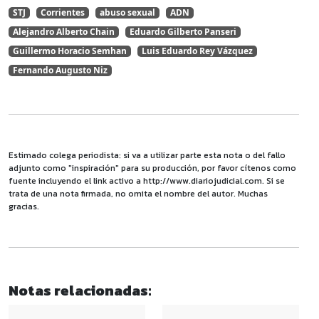
STJ
Corrientes
abuso sexual
ADN
Alejandro Alberto Chain
Eduardo Gilberto Panseri
Guillermo Horacio Semhan
Luis Eduardo Rey Vázquez
Fernando Augusto Niz
Estimado colega periodista: si va a utilizar parte esta nota o del fallo
adjunto como "inspiración" para su producción, por favor cítenos como
fuente incluyendo el link activo a http://www.diariojudicial.com. Si se
trata de una nota firmada, no omita el nombre del autor. Muchas
gracias.
Notas relacionadas: