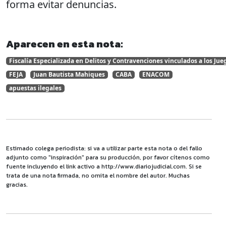
forma evitar denuncias.
Aparecen en esta nota:
Fiscalía Especializada en Delitos y Contravenciones vinculados a los Jue
FEJA
Juan Bautista Mahiques
CABA
ENACOM
apuestas ilegales
Estimado colega periodista: si va a utilizar parte esta nota o del fallo
adjunto como "inspiración" para su producción, por favor cítenos como
fuente incluyendo el link activo a http://www.diariojudicial.com. Si se
trata de una nota firmada, no omita el nombre del autor. Muchas
gracias.