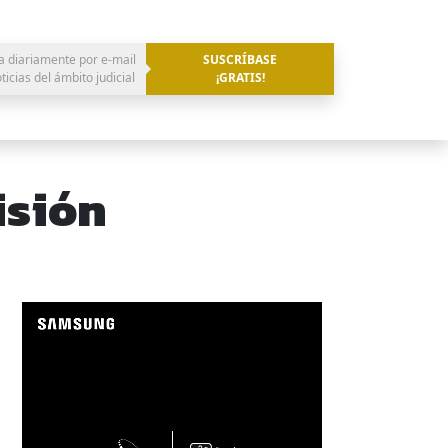
a diariamente por e-mail
SUSCRÍBASE
oticias del ámbito judicial
¡GRATIS!
isión