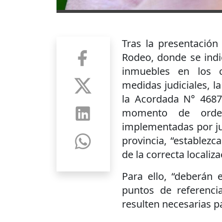
Tras la presentación
Rodeo, donde se indic
inmuebles en los c
medidas judiciales, l
la Acordada N° 4687
momento de orden
implementadas por ju
provincia, “establezc
de la correcta localiz
Para ello, “deberán 
puntos de referenci
resulten necesarias pa