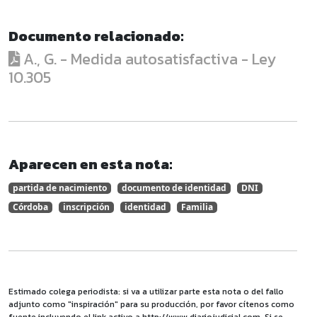
Documento relacionado:
A., G. - Medida autosatisfactiva - Ley
10.305
Aparecen en esta nota:
partida de nacimiento
documento de identidad
DNI
Córdoba
inscripción
identidad
Familia
Estimado colega periodista: si va a utilizar parte esta nota o del fallo
adjunto como "inspiración" para su producción, por favor cítenos como
fuente incluyendo el link activo a http://www.diariojudicial.com. Si se