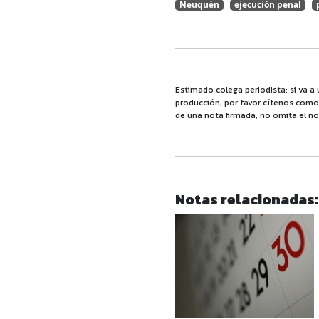
Neuquén
ejecución penal
Estimado colega periodista: si va a 
producción, por favor cítenos como f
de una nota firmada, no omita el no
Notas relacionadas: