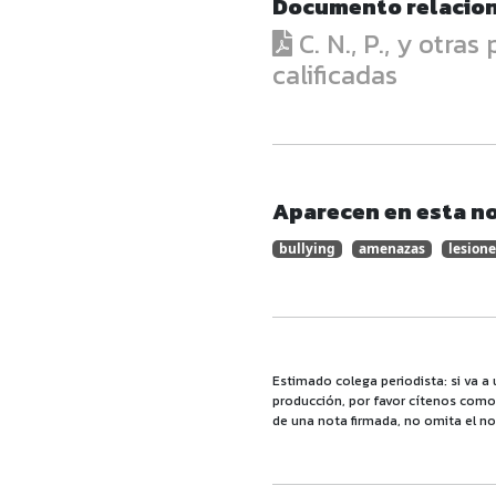
Documento relacio
C. N., P., y otra
calificadas
Aparecen en esta no
bullying
amenazas
lesione
Estimado colega periodista: si va a 
producción, por favor cítenos como f
de una nota firmada, no omita el no