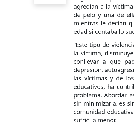
agredían a la víctim
de pelo y una de ell
mientras le decían q
edad si contaba lo su
“Este tipo de violenc
la víctima, disminuy
conllevar a que pa
depresión, autoagresió
las víctimas y de lo
educativos, ha contr
problema. Abordar es
sin minimizarla, es s
comunidad educativa”,
sufrió la menor.