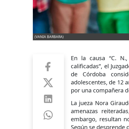
(VANIA BARBARA)
En la causa “C. N.,
calificadas”, el Juzg
de Córdoba conside
adolescentes, de 12 a
por una compañera de
La jueza Nora Giraud
amenazas reiteradas,
embargo, resultan no
Según se desprende d