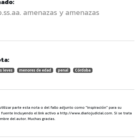
nado:
s p.ss.aa. amenazas y amenazas
ta:
s leves
menores de edad
penal
Córdoba
utilizar parte esta nota o del fallo adjunto como "inspiración" para su
uente incluyendo el link activo a http://www.diariojudicial.com. Si se trata
mbre del autor. Muchas gracias.