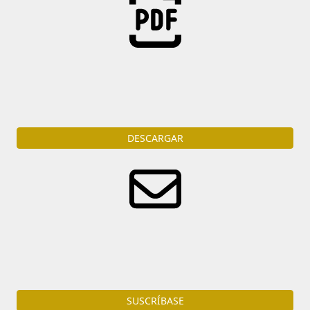
Descarga
la portada del diario en formato PDF
DESCARGAR
Reciba diariamente por e-mail todas las noticias del
ámbito judicial.
SUSCRÍBASE