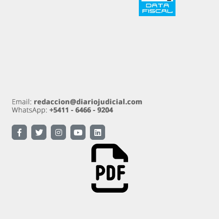
Diariojudicial.com es un emprendimiento de Diario
Judicial.com S.A.
Propietario: Diario Judicial.com S.A. Amenábar 590
Ciudad Autónoma de Buenos Aires
Directora: Esther Analía Zygier. Registro de
propiedad intelectual 54570890 Ley 11.723.
Descarga