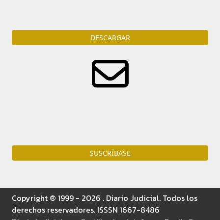
la portada del diario en formato PDF
DESCARGAR
Reciba diariamente por e-mail todas las noticias del
ámbito judicial.
SUSCRÍBASE
Copyright ® 1999 - 2026 . Diario Judicial. Todos los
derechos reservadores. ISSSN 1667-8486