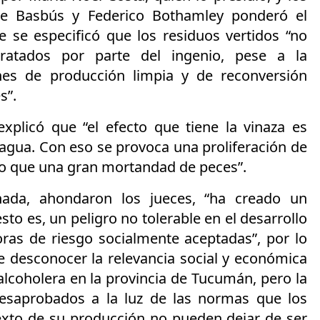
ge Basbús y Federico Bothamley ponderó el
e se especificó que los residuos vertidos “no
ratados por parte del ingenio, pese a la
nes de producción limpia y de reconversión
s”.
 explicó que “el efecto que tiene la vinaza es
l agua. Con eso se provoca una proliferación de
o que una gran mortandad de peces”.
hada, ahondaron los jueces, “ha creado un
sto es, un peligro no tolerable en el desarrollo
oras de riesgo socialmente aceptadas”, por lo
e desconocer la relevancia social y económica
-alcoholera en la provincia de Tucumán, pero la
desaprobados a la luz de las normas que los
xto de su producción no pueden dejar de ser