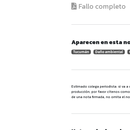
Fallo completo
Aparecen en esta no
Tucumán
Daño ambiental
Estimado colega periodista: si va a 
producción, por favor cítenos como f
de una nota firmada, no omita el no