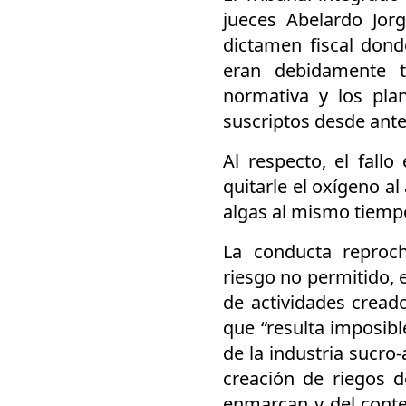
jueces Abelardo Jor
dictamen fiscal dond
eran debidamente t
normativa y los pla
suscriptos desde ante
Al respecto, el fallo
quitarle el oxígeno a
algas al mismo tiemp
La conducta reproc
riesgo no permitido, e
de actividades cread
que “resulta imposibl
de la industria sucro
creación de riegos 
enmarcan y del conte