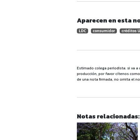
Aparecen en esta no
LDC
consumidor
créditos 
Estimado colega periodista: si va a 
producción, por favor cítenos como f
de una nota firmada, no omita el no
Notas relacionadas: