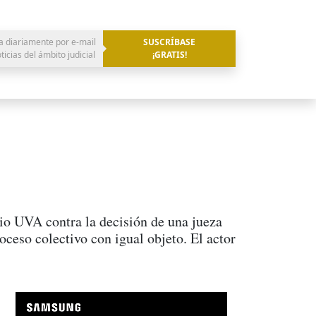
a diariamente por e-mail
SUSCRÍBASE
oticias del ámbito judicial
¡GRATIS!
io UVA contra la decisión de una jueza
oceso colectivo con igual objeto. El actor