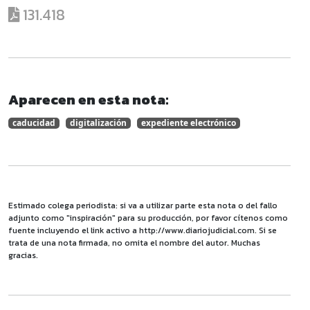
131.418
Aparecen en esta nota:
caducidad
digitalización
expediente electrónico
Estimado colega periodista: si va a utilizar parte esta nota o del fallo
adjunto como "inspiración" para su producción, por favor cítenos como
fuente incluyendo el link activo a http://www.diariojudicial.com. Si se
trata de una nota firmada, no omita el nombre del autor. Muchas
gracias.