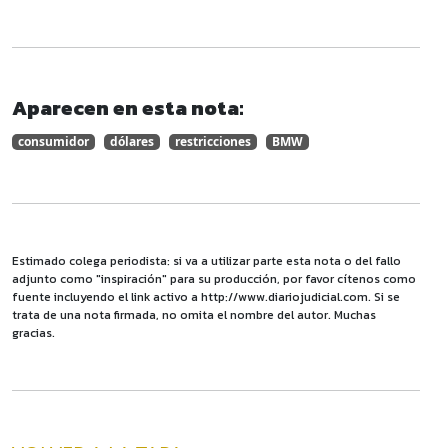
Aparecen en esta nota:
consumidor
dólares
restricciones
BMW
Estimado colega periodista: si va a utilizar parte esta nota o del fallo
adjunto como "inspiración" para su producción, por favor cítenos como
fuente incluyendo el link activo a http://www.diariojudicial.com. Si se
trata de una nota firmada, no omita el nombre del autor. Muchas
gracias.