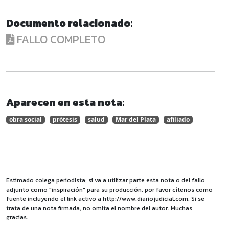
Documento relacionado:
FALLO COMPLETO
Aparecen en esta nota:
obra social
prótesis
salud
Mar del Plata
afiliado
Estimado colega periodista: si va a utilizar parte esta nota o del fallo
adjunto como "inspiración" para su producción, por favor cítenos como
fuente incluyendo el link activo a http://www.diariojudicial.com. Si se
trata de una nota firmada, no omita el nombre del autor. Muchas
gracias.