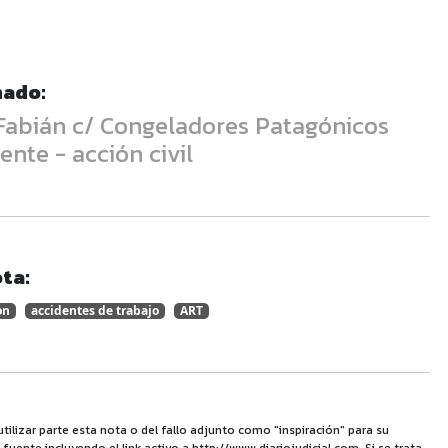
nado:
Fabián c/ Congeladores Patagónicos
dente - acción civil
ta:
on
accidentes de trabajo
ART
utilizar parte esta nota o del fallo adjunto como "inspiración" para su