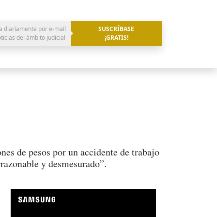
a diariamente por e-mail
SUSCRÍBASE
oticias del ámbito judicial
¡GRATIS!
nes de pesos por un accidente de trabajo
irrazonable y desmesurado”.