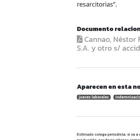
resarcitorias”.
Documento relacio
Cannao, Néstor 
S.A. y otro s/ acci
Aparecen en esta no
jueces laborales
indemnizaci
Estimado colega periodista: si va a 