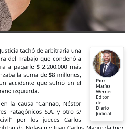
usticia tachó de arbitraria una
ra del Trabajo que condenó a
a a pagarle $ 2.200.000 más
anzaba la suma de $8 millones,
Por:
un accidente que sufrió en el
Matías
ano izquierda.
Werner.
Editor
de
 en la causa “Cannao, Néstor
Diario
es Patagónicos S.A. y otro s/
Judicial
civil" por los jueces Carlos
ighton de Nolasco y Juan Carlos Maqueda (por