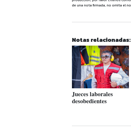
producción, por favor cítenos como f
de una nota firmada, no omita el no
Notas relacionadas:
Jueces laborales
desobedientes