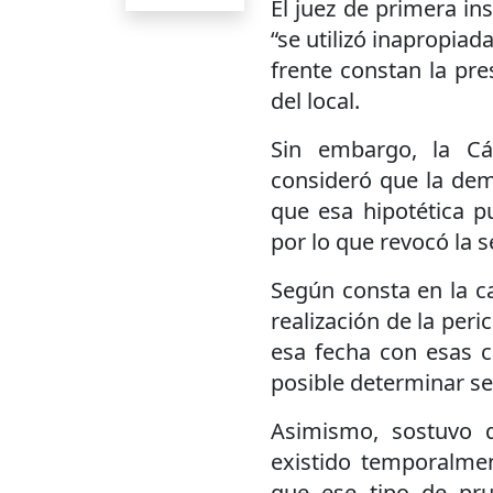
El juez de primera in
“se utilizó inapropiad
frente constan la pre
del local.
Sin embargo, la Cá
consideró que la dem
que esa hipotética p
por lo que revocó la 
Según consta en la ca
realización de la peri
esa fecha con esas ca
posible determinar se
Asimismo, sostuvo q
existido temporalmen
que ese tipo de pr