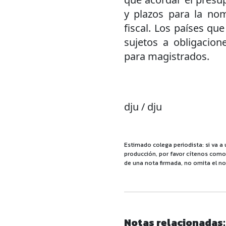
y plazos para la nom
fiscal. Los países qu
sujetos a obligacion
para magistrados.
dju / dju
Estimado colega periodista: si va a 
producción, por favor cítenos como f
de una nota firmada, no omita el no
Notas relacionadas: