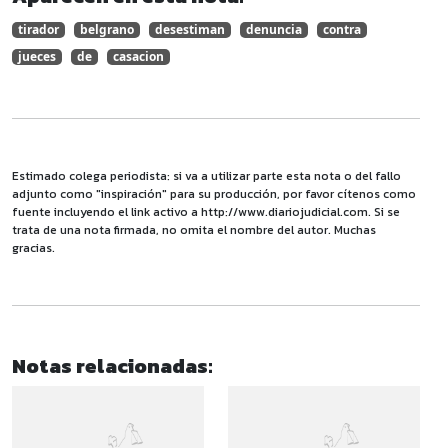
tirador
belgrano
desestiman
denuncia
contra
jueces
de
casacion
Estimado colega periodista: si va a utilizar parte esta nota o del fallo
adjunto como "inspiración" para su producción, por favor cítenos como
fuente incluyendo el link activo a http://www.diariojudicial.com. Si se
trata de una nota firmada, no omita el nombre del autor. Muchas
gracias.
Notas relacionadas: