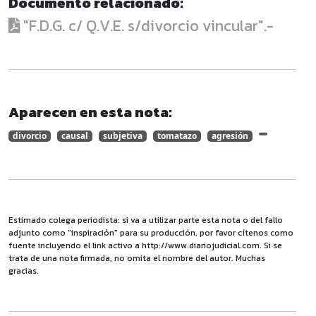
Documento relacionado:
"F.D.G. c/ Q.V.E. s/divorcio vincular".-
Aparecen en esta nota:
divorcio
causal
subjetiva
tomatazo
agresión
Estimado colega periodista: si va a utilizar parte esta nota o del fallo
adjunto como "inspiración" para su producción, por favor cítenos como
fuente incluyendo el link activo a http://www.diariojudicial.com. Si se
trata de una nota firmada, no omita el nombre del autor. Muchas
gracias.