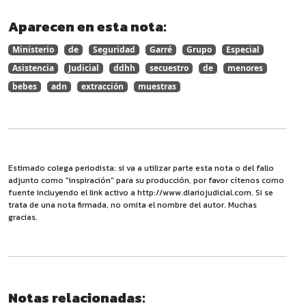
Aparecen en esta nota:
Ministerio
de
Seguridad
Garré
Grupo
Especial
Asistencia
Judicial
ddhh
secuestro
de
menores
bebes
adn
extracción
muestras
Estimado colega periodista: si va a utilizar parte esta nota o del fallo
adjunto como "inspiración" para su producción, por favor cítenos como
fuente incluyendo el link activo a http://www.diariojudicial.com. Si se
trata de una nota firmada, no omita el nombre del autor. Muchas
gracias.
Notas relacionadas: