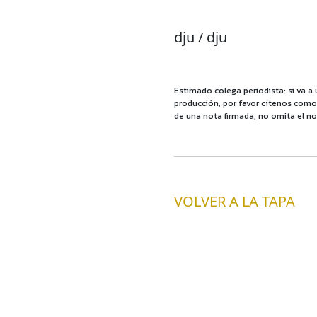
dju / dju
Estimado colega periodista: si va a 
producción, por favor cítenos como f
de una nota firmada, no omita el no
VOLVER A LA TAPA