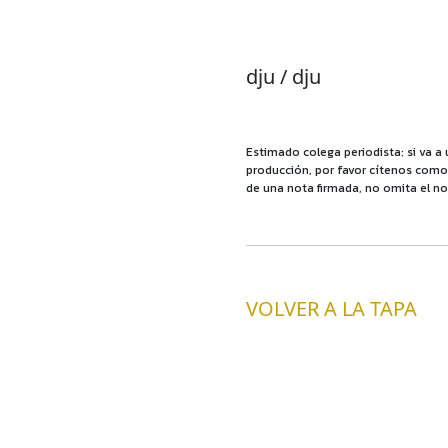
dju / dju
Estimado colega periodista: si va a 
producción, por favor cítenos como f
de una nota firmada, no omita el no
VOLVER A LA TAPA