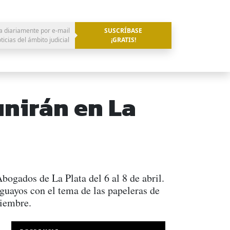
a diariamente por e-mail
SUSCRÍBASE
oticias del ámbito judicial
¡GRATIS!
nirán en La
bogados de La Plata del 6 al 8 de abril.
guayos con el tema de las papeleras de
viembre.