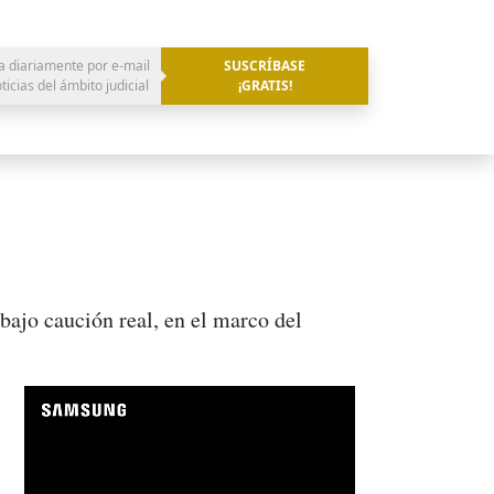
a diariamente por e-mail
SUSCRÍBASE
oticias del ámbito judicial
¡GRATIS!
bajo caución real, en el marco del