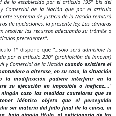
 de lo establecido por el artículo 195° bis del
 y Comercial de la Nación que por el artículo
 Corte Suprema de Justicia de la Nación remitirá
ras de apelaciones, la presente ley. Las cámaras
n resolver los recursos adecuando su trámite a
rtículos precedentes".
rtículo 1º dispone que
"...sólo será admisible la
a por el artículo 230° (prohibición de innovar)
vil y Comercial de la Nación
cuando existiere el
mantuviere o alterase, en su caso, la situación
 la modificación pudiere interferir en la
ere su ejecución en imposible o ineficaz
...."
 ningún caso las medidas cautelares que se
tener idéntico objeto que el perseguido
ba ser materia del fallo final de la causa, ni
ga, bajo ningún título, al peticionario de los