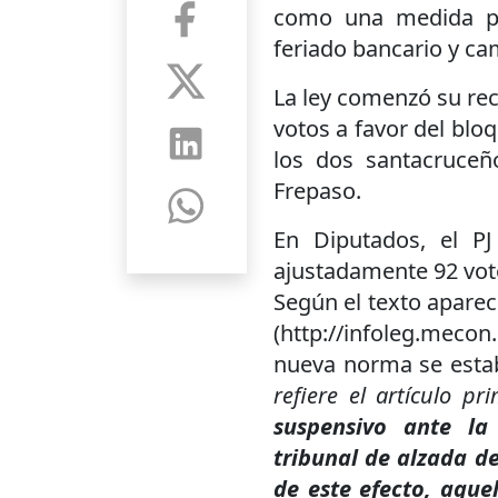
como una medida pro
feriado bancario y ca
La ley comenzó su rec
votos a favor del blo
los dos santacruceño
Frepaso.
En Diputados, el P
ajustadamente 92 voto
Según el texto aparec
(http://infoleg.meco
nueva norma se esta
refiere el artículo pr
suspensivo ante l
tribunal de alzada d
de este efecto, aque