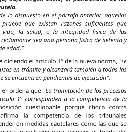
autela
.
 lo dispuesto en el párrafo anterior, aquellos
 pruebe que existan razones suficientes que
vida, la salud, o la integridad física de las
 reclamante sea una persona física de setenta y
de edad."
e diciendo el artículo 1º de la nueva norma,
"se
ausas en trámite y alcanzará también a todas las
e se encuentren pendientes de ejecución".
lo 6º ordena que
"La tramitación de los procesos
tículo 1° corresponden a la competencia de la
sposición cuestionable porque choca contra
 afirma la competencia de los tribunales
tender en medidas cautelares como las que se
rralito e inclusive para resolver el fondo del